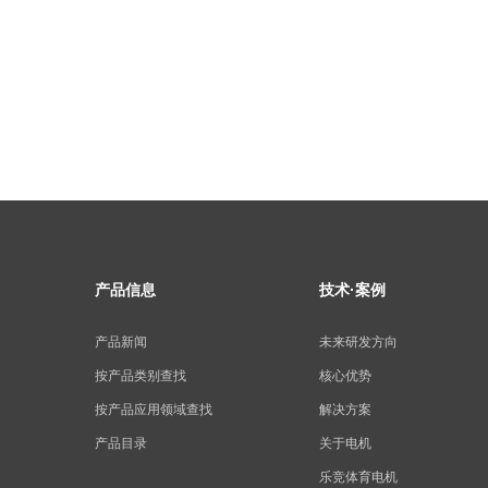
产品信息
技术·案例
产品新闻
未来研发方向
按产品类别查找
核心优势
按产品应用领域查找
解决方案
产品目录
关于电机
乐竞体育电机