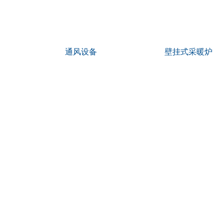
通风设备
壁挂式采暖炉