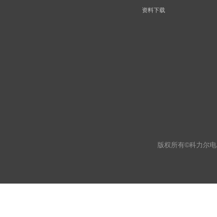
资料下载
版权所有©科力尔