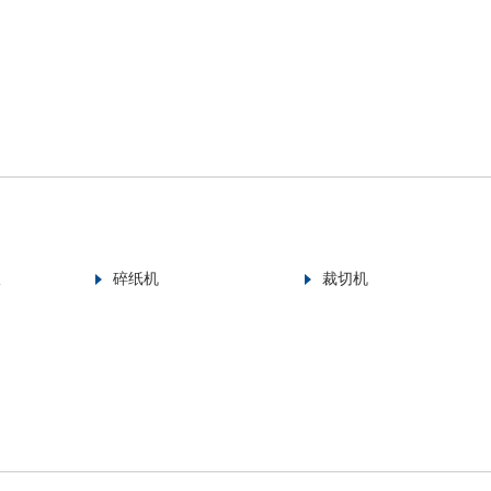
仪
碎纸机
裁切机