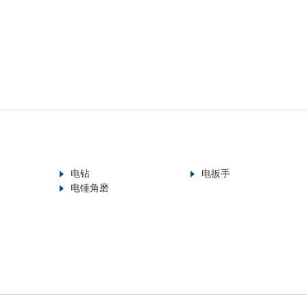
电钻
电扳手
电锤角磨