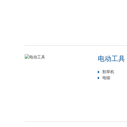
电动工具
割草机
电锯