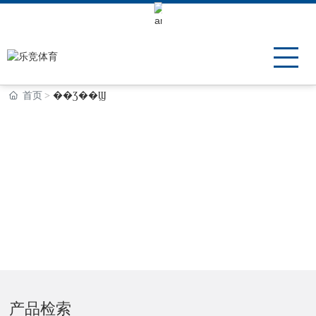
Keli Motor Group Search
首页
��Ʒ��Ϣ
产品信息
乐竞体育专注于微特电机研发、制造和销售，凭借优秀的产
品质量和个性化定制服务，成为全球多个世界500强高端客
户的重要供应商，产品广泛应用于智能家电、工业机器人、
5G移动基站、3D打印机、锂电池、新能源、智能安防等领
域。
产品检索