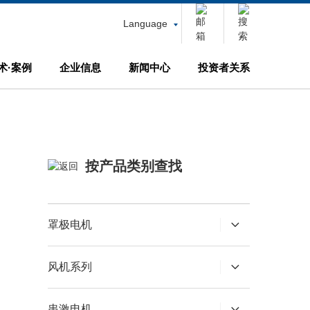
Language
术·案例
企业信息
新闻中心
投资者关系
按产品类别查找
罩极电机
风机系列
串激电机