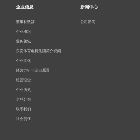
企业信息
新闻中心
董事长致辞
公司新闻
企业概况
业务领域
乐竞体育电机集团简介视频
企业文化
经营方针与企业愿景
经营理念
企业历史
全球分布
联系我们
社会责任