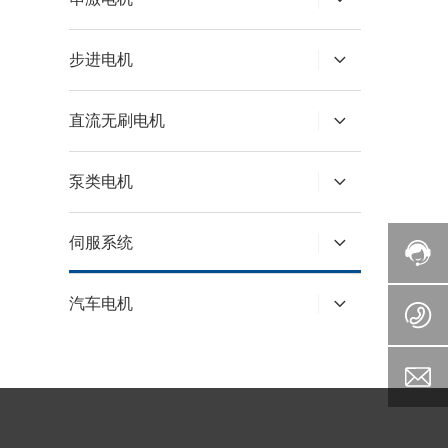
步进电机
直流无刷电机
泵类电机
伺服系统
汽车电机