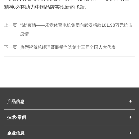
精神,必将助力中国品牌实现新的飞跃。
上一页
“战”疫情——乐竞体育电机集团向武汉捐款101.98万元抗击
疫情
下一页
热烈祝贺总经理聂鹏举当选第十三届全国人大代表
产品信息
技术·案例
企业信息