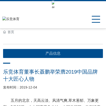
Keli Motor Group Search
首页
产品信息
乐竞体育董事长聂鹏举荣膺2019中国品牌
十大匠心人物
发布时间：2019-12-04
五月的北京，天高云淡、风清气爽,草木葱郁、万象更