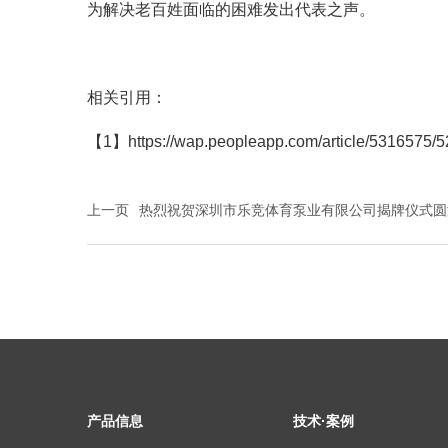
为解决老百姓面临的困难发出代表之声。
相关引用：
【1】https://wap.peopleapp.com/article/5316575
上一页
热烈祝贺深圳市乐竞体育泵业有限公司揭牌仪式圆
产品信息
技术·案例