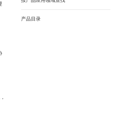
按产品应用领域查找
理
产品目录
协
业，