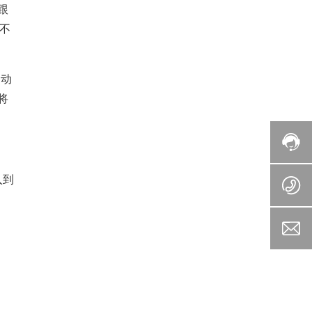
跟
不
自动
将
入到
、
，