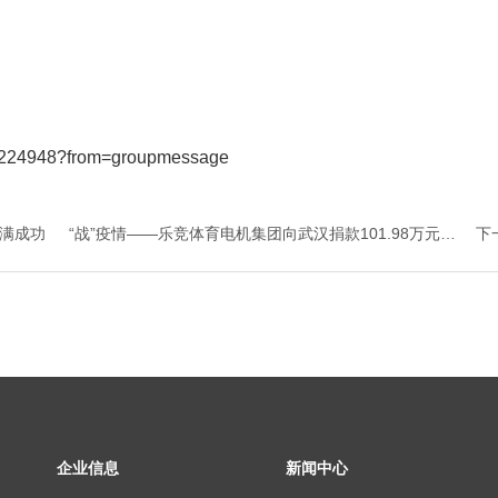
/5224948?from=groupmessage
满成功
“战”疫情——乐竞体育电机集团向武汉捐款101.98万元抗
下
击疫情
企业信息
新闻中心