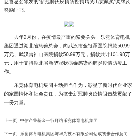
慈善总会颁发的“新冠肺炎疫情防控捐赠突出贡献奖”奖牌及
奖励证书。
去年2月份，在疫情最严重的紧要关头，乐竞体育电机
集团通过湖北省慈善总会，向武汉市金银潭医院捐款50.99
万元、武汉雷神山医院捐款50.99万元，捐款共计101.98万
元，用于支持湖北省新型冠状病毒感染的肺炎疫情防疫工
作。
乐竞体育电机集团主动担当作为，彰显了新时代企业家
的家国情怀和社会责任，为抗击新冠肺炎疫情阻击战贡献了
一份力量。
上一页
中信产业基金一行拜访乐竞体育电机集团
下一页
乐竞体育电机集团与华为技术有限公司达成初步合作意向