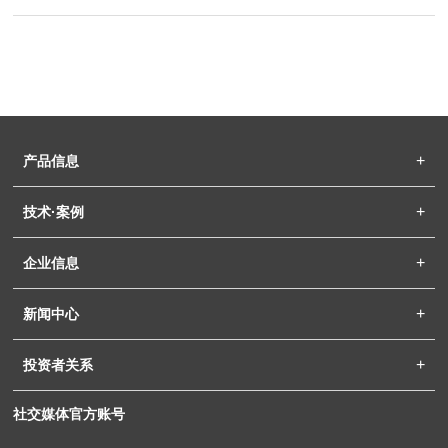
产品信息
技术·案例
企业信息
新闻中心
投资者关系
社交媒体官方账号