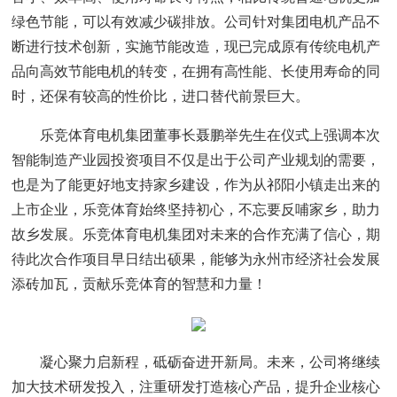
绿色节能，可以有效减少碳排放。公司针对集团电机产品不
断进行技术创新，实施节能改造，现已完成原有传统电机产
品向高效节能电机的转变，在拥有高性能、长使用寿命的同
时，还保有较高的性价比，进口替代前景巨大。
乐竞体育电机集团董事长聂鹏举先生在仪式上强调本次
智能制造产业园投资项目不仅是出于公司产业规划的需要，
也是为了能更好地支持家乡建设，作为从祁阳小镇走出来的
上市企业，乐竞体育始终坚持初心，不忘要反哺家乡，助力
故乡发展。乐竞体育电机集团对未来的合作充满了信心，期
待此次合作项目早日结出硕果，能够为永州市经济社会发展
添砖加瓦，贡献乐竞体育的智慧和力量！
凝心聚力启新程，砥砺奋进开新局。未来，公司将继续
加大技术研发投入，注重研发打造核心产品，提升企业核心