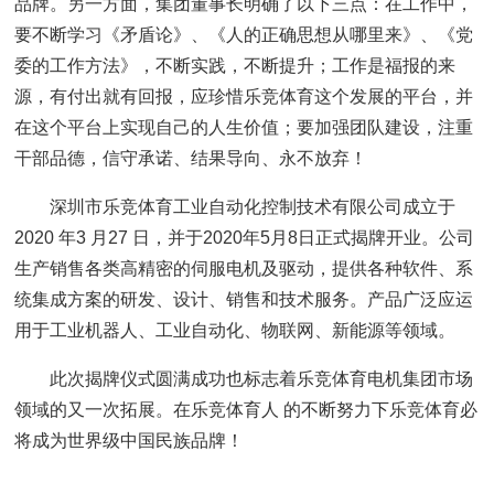
品牌。另一方面，集团董事长明确了以下三点：在工作中，
要不断学习《矛盾论》、《人的正确思想从哪里来》、《党
委的工作方法》，不断实践，不断提升；工作是福报的来
源，有付出就有回报，应珍惜乐竞体育这个发展的平台，并
在这个平台上实现自己的人生价值；要加强团队建设，注重
干部品德，信守承诺、结果导向、永不放弃！
深圳市乐竞体育工业自动化控制技术有限公司成立于
2020 年3 月27 日，并于2020年5月8日正式揭牌开业。公司
生产销售各类高精密的伺服电机及驱动，提供各种软件、系
统集成方案的研发、设计、销售和技术服务。产品广泛应运
用于工业机器人、工业自动化、物联网、新能源等领域。
此次揭牌仪式圆满成功也标志着乐竞体育电机集团市场
领域的又一次拓展。在乐竞体育人 的不断努力下乐竞体育必
将成为世界级中国民族品牌！