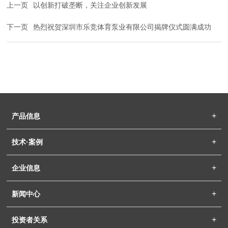
上一页
以创新打破垄断，关注企业创新发展
下一页
热烈祝贺深圳市乐竞体育泵业有限公司揭牌仪式圆满成功
产品信息
技术·案例
企业信息
新闻中心
投资者关系